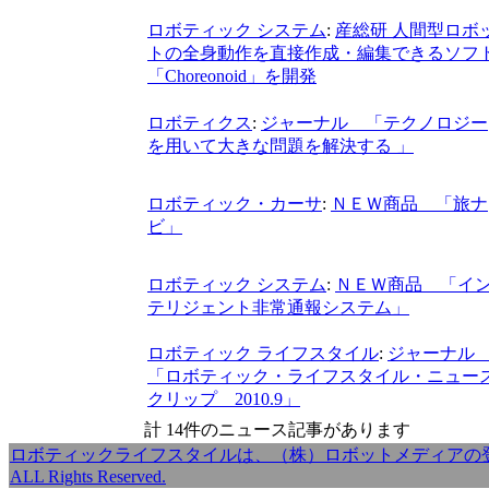
ロボティック システム
:
産総研 人間型ロボ
トの全身動作を直接作成・編集できるソフ
「Choreonoid」を開発
ロボティクス
:
ジャーナル 「テクノロジー
を用いて大きな問題を解決する 」
ロボティック・カーサ
:
ＮＥＷ商品 「旅ナ
ビ」
ロボティック システム
:
ＮＥＷ商品 「イ
テリジェント非常通報システム」
ロボティック ライフスタイル
:
ジャーナ
「ロボティック・ライフスタイル・ニュー
クリップ 2010.9」
計 14件のニュース記事があります
ロボティックライフスタイルは、（株）ロボットメディアの登録商標です。Copy
ALL Rights Reserved.