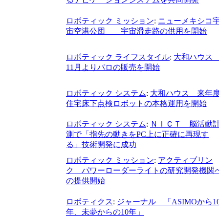
ロボティック ミッション
:
ニューメキシコ
宙空港公団 宇宙滑走路の供用を開始
ロボティック ライフスタイル
:
大和ハウ
11月よりパロの販売を開始
ロボティック システム
:
大和ハウス 来年
住宅床下点検ロボットの本格運用を開始
ロボティック システム
:
ＮＩＣＴ 脳活動
測で「指先の動きをPC上に正確に再現す
る」技術開発に成功
ロボティック ミッション
:
アクティブリン
ク パワーローダーライトの研究開発機関
の提供開始
ロボティクス
:
ジャーナル 「ASIMOから1
年、未夢からの10年」