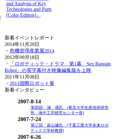
and Analysis of Key
Technologies and Parts
[Color Edition]』
新着イベントレポート
2014年11月20日
・
危機管理産業展2014
2012年09月18日
・
「ロボティック・ドラマ 第1幕 Sex Bargain
Robot」の英字幕付き映像編集版を上映
2011年11月08日
・
2011国際ロボット展
新着インタビュー
2007-8-14
第四回 浦 環氏 (東京大学生産技術研究
所 海中工学研究センター長)
2007-7-24
第三回 富山健氏 (千葉工業大学未来ロボ
ティクス学科教授)
2007-6-26