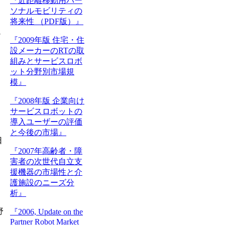
『近距離移動用パー
ソナルモビリティの
将来性 （PDF版）』
ュ
『2009年版 住宅・住
設メーカーのRTの取
組みとサービスロボ
ット分野別市場規
模』
『2008年版 企業向け
サービスロボットの
導入ユーザーの評価
と今後の市場』
日
『2007年高齢者・障
害者の次世代自立支
援機器の市場性と介
護施設のニーズ分
析』
野
『2006, Update on the
Partner Robot Market