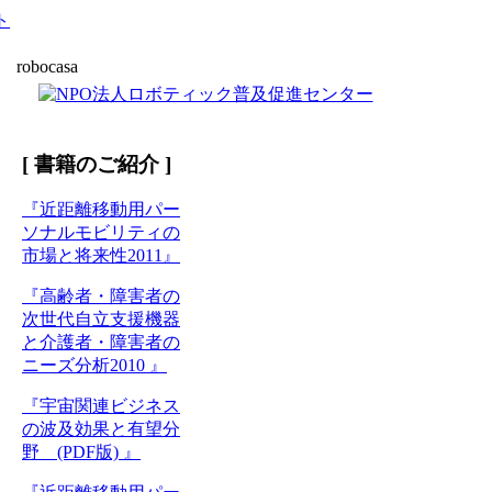
robocasa
[ 書籍のご紹介 ]
『近距離移動用パー
ソナルモビリティの
市場と将来性2011』
『高齢者・障害者の
次世代自立支援機器
と介護者・障害者の
ニーズ分析2010 』
『宇宙関連ビジネス
の波及効果と有望分
野 (PDF版) 』