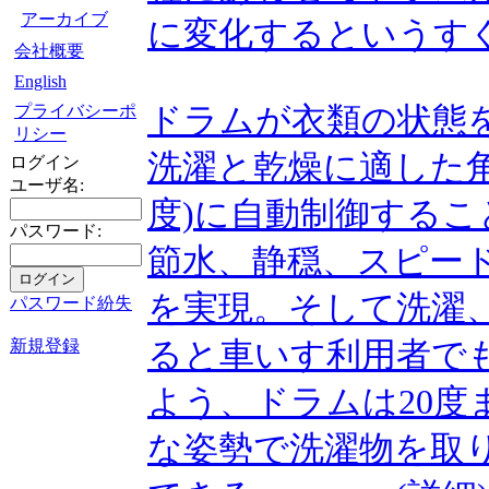
アーカイブ
に変化するというす
会社概要
English
プライバシーポ
ドラムが衣類の状態
リシー
洗濯と乾燥に適した角度
ログイン
ユーザ名:
度)に自動制御するこ
パスワード:
節水、静穏、スピー
を実現。そして洗濯
パスワード紛失
新規登録
ると車いす利用者で
よう、ドラムは20度
な姿勢で洗濯物を取