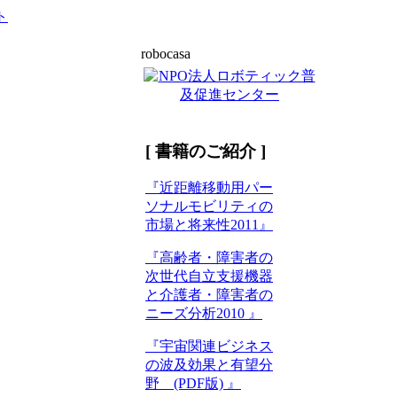
robocasa
[ 書籍のご紹介 ]
『近距離移動用パー
ソナルモビリティの
市場と将来性2011』
『高齢者・障害者の
次世代自立支援機器
と介護者・障害者の
ニーズ分析2010 』
『宇宙関連ビジネス
の波及効果と有望分
野 (PDF版) 』