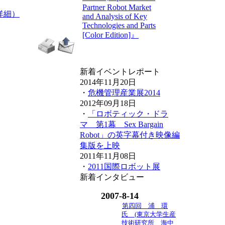
Partner Robot Market
詳細）
and Analysis of Key
Technologies and Parts
[Color Edition]』
新着イベントレポート
2014年11月20日
・
危機管理産業展2014
2012年09月18日
・
「ロボティック・ドラ
マ 第1幕 Sex Bargain
Robot」の英字幕付き映像編
集版を上映
2011年11月08日
・
2011国際ロボット展
新着インタビュー
2007-8-14
第四回 浦 環
氏 (東京大学生産
技術研究所 海中