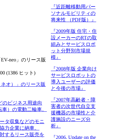
『近距離移動用パー
ソナルモビリティの
将来性 （PDF版）』
『2009年版 住宅・住
設メーカーのRTの取
組みとサービスロボ
ット分野別市場規
模』
EV-neo」のリース販
『2008年版 企業向け
00
(
1386 ヒット
)
サービスロボットの
導入ユーザーの評価
イ・ネオ）」のリース販
と今後の市場』
『2007年高齢者・障
などのビジネス用途向
害者の次世代自立支
転車）の電動二輪車。
援機器の市場性と介
護施設のニーズ分
行データ収集などのモニ
析』
の協力企業に納車。
に対するリース販売を
『2006, Update on the