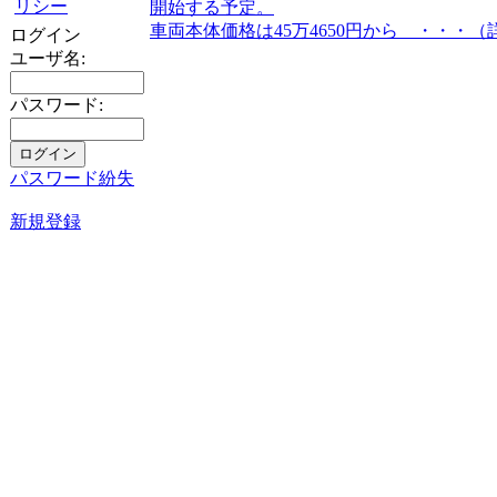
リシー
開始する予定。
車両本体価格は45万4650円から ・・・（
ログイン
ユーザ名:
パスワード:
パスワード紛失
新規登録